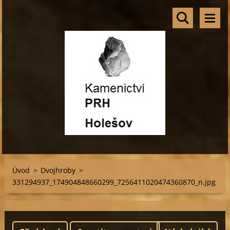
Úvod
>
Dvojhroby
>
331294937_174904848660299_7256411020474360870_n.jpg