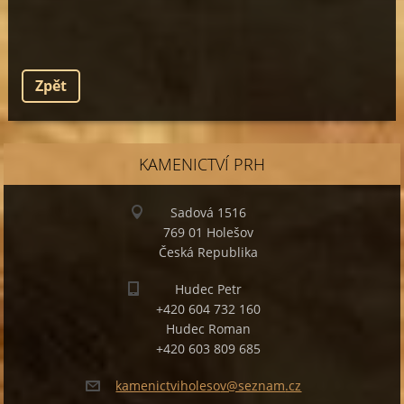
Zpět
KAMENICTVÍ PRH
Sadová 1516
769 01 Holešov
Česká Republika
Hudec Petr
+420 604 732 160
Hudec Roman
+420 603 809 685
kamenict
viholeso
v@seznam
.cz