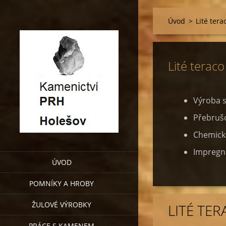
Úvod
>
Lité tera
Lité teraco
Výroba 
Přebrušo
Chemické
Impregn
ÚVOD
POMNÍKY A HROBY
ŽULOVÉ VÝROBKY
LITÉ TE
PRÁCE S KAMENEM