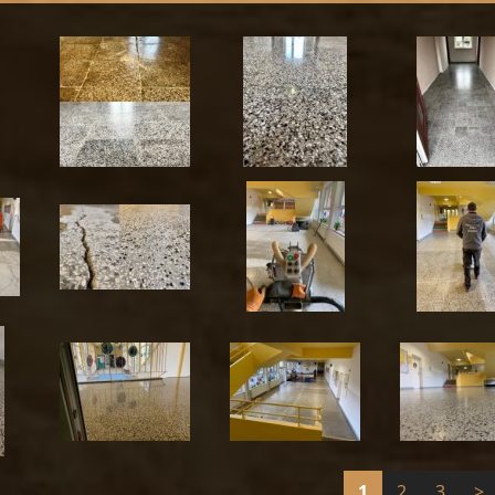
1
2
3
>