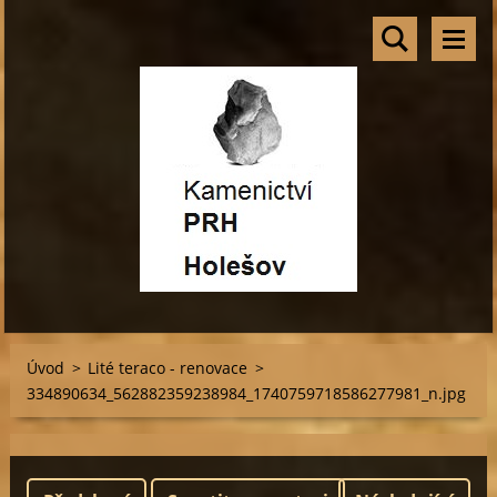
Úvod
>
Lité teraco - renovace
>
334890634_562882359238984_1740759718586277981_n.jpg