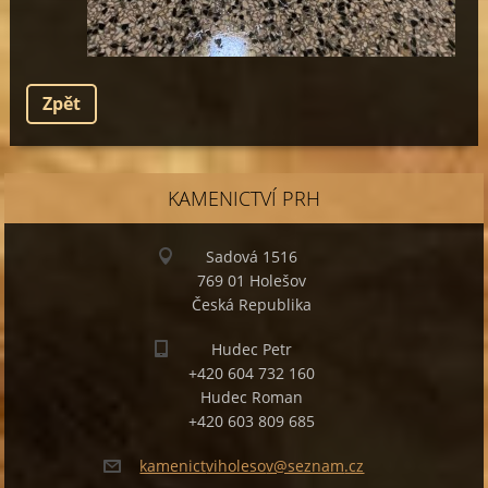
Zpět
KAMENICTVÍ PRH
Sadová 1516
769 01 Holešov
Česká Republika
Hudec Petr
+420 604 732 160
Hudec Roman
+420 603 809 685
kamenict
viholeso
v@seznam
.cz