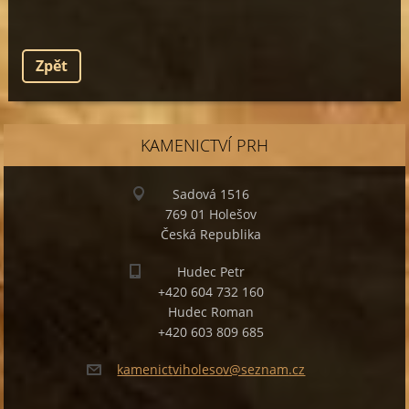
Zpět
KAMENICTVÍ PRH
Sadová 1516
769 01 Holešov
Česká Republika
Hudec Petr
+420 604 732 160
Hudec Roman
+420 603 809 685
kamenict
viholeso
v@seznam
.cz