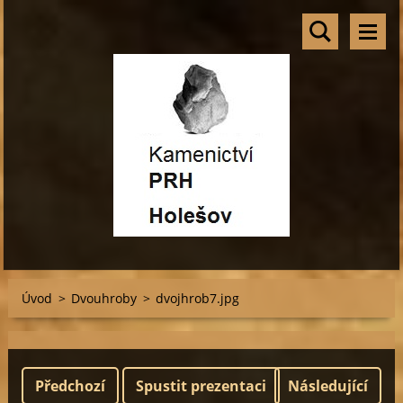
Úvod
>
Dvouhroby
>
dvojhrob7.jpg
Předchozí
Spustit prezentaci
Následující