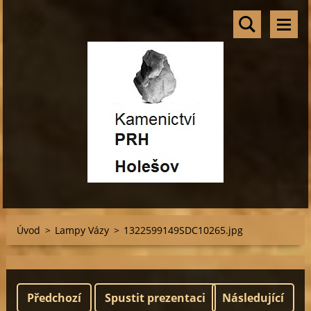
Úvod
>
Lampy Vázy
>
1322599149SDC10265.jpg
Předchozí
Spustit prezentaci
Následující