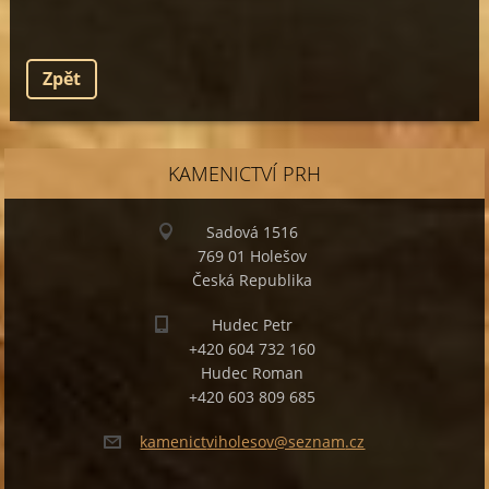
Zpět
KAMENICTVÍ PRH
Sadová 1516
769 01 Holešov
Česká Republika
Hudec Petr
+420 604 732 160
Hudec Roman
+420 603 809 685
kamenict
viholeso
v@seznam
.cz