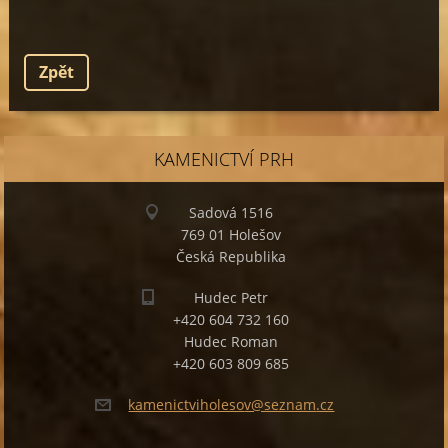
Zpět
KAMENICTVÍ PRH
Sadová 1516
769 01 Holešov
Česká Republika
Hudec Petr
+420 604 732 160
Hudec Roman
+420 603 809 685
kamenict
viholeso
v@seznam
.cz