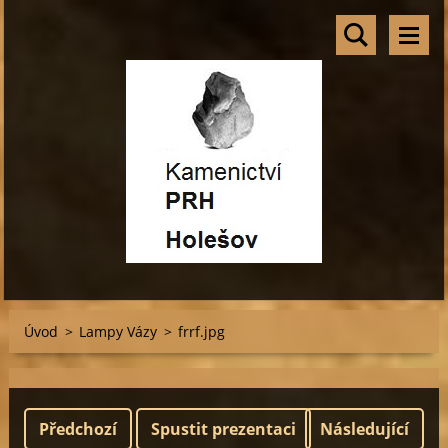
Úvod
>
Lampy Vázy
>
frrf.jpg
Předchozí
Spustit prezentaci
Následující