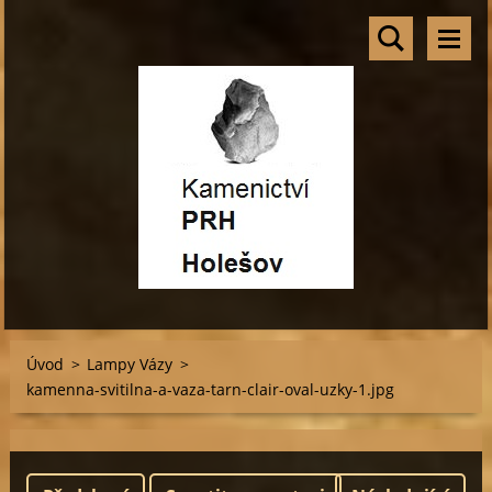
Úvod
>
Lampy Vázy
>
kamenna-svitilna-a-vaza-tarn-clair-oval-uzky-1.jpg