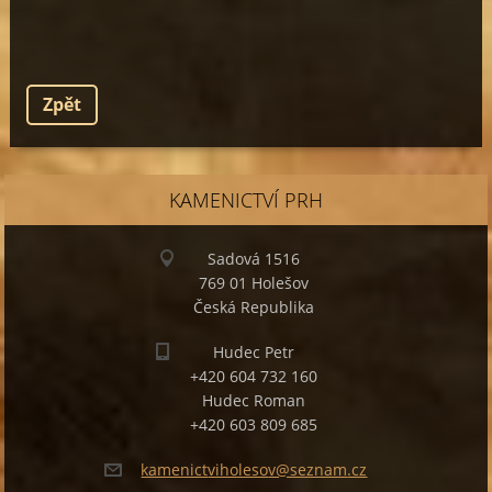
Zpět
KAMENICTVÍ PRH
Sadová 1516
769 01 Holešov
Česká Republika
Hudec Petr
+420 604 732 160
Hudec Roman
+420 603 809 685
kamenict
viholeso
v@seznam
.cz