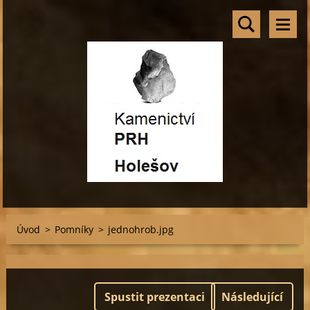
Úvod
>
Pomníky
>
jednohrob.jpg
Spustit prezentaci
Následující