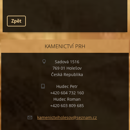
Zpět
KAMENICTVÍ PRH
Sadová 1516
769 01 Holešov
Česká Republika
Hudec Petr
+420 604 732 160
Hudec Roman
+420 603 809 685
kamenict
viholeso
v@seznam
.cz