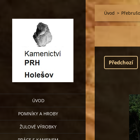
Úvod
>
Přebrušo
Předchozí
ÚVOD
POMNÍKY A HROBY
ŽULOVÉ VÝROBKY
PRÁCE S KAMENEM