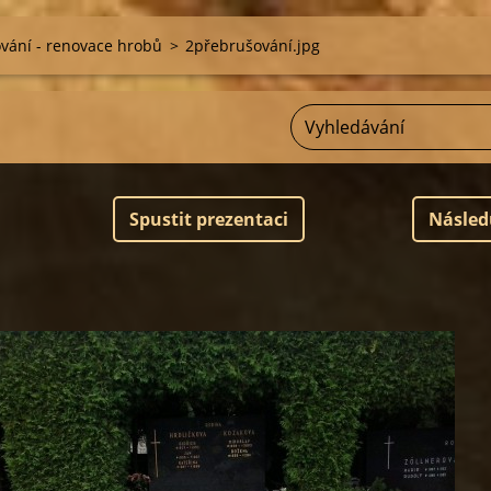
vání - renovace hrobů
>
2přebrušování.jpg
Spustit prezentaci
Násled