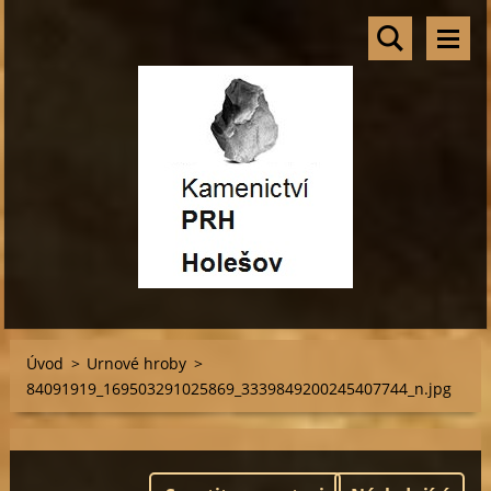
Úvod
>
Urnové hroby
>
84091919_169503291025869_3339849200245407744_n.jpg