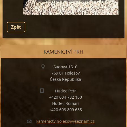
Zpět
KAMENICTVÍ PRH
Sadová 1516
769 01 Holešov
Česká Republika
Hudec Petr
+420 604 732 160
Hudec Roman
+420 603 809 685
kamenict
viholeso
v@seznam
.cz