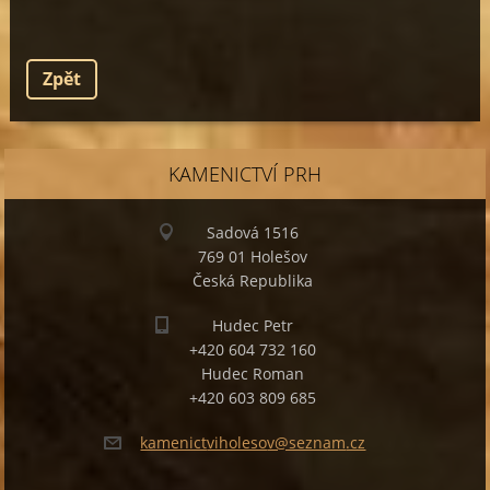
Zpět
KAMENICTVÍ PRH
Sadová 1516
769 01 Holešov
Česká Republika
Hudec Petr
+420 604 732 160
Hudec Roman
+420 603 809 685
kamenict
viholeso
v@seznam
.cz