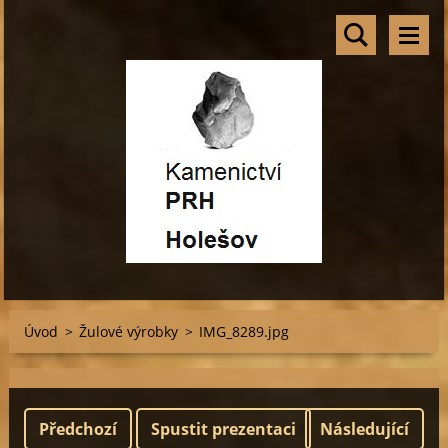
Úvod
>
Žulové výrobky
>
IMG_8289.jpg
Předchozí
Spustit prezentaci
Následující