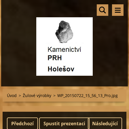
Úvod
>
Žulové výrobky
>
WP_20150722_15_56_13_Pro.jpg
Předchozí
Spustit prezentaci
Následující