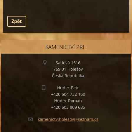
Zpět
KAMENICTVÍ PRH
Sadová 1516
769 01 Holešov
Česká Republika
Hudec Petr
+420 604 732 160
Hudec Roman
+420 603 809 685
kamenict
viholeso
v@seznam
.cz