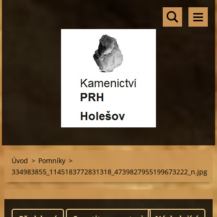
Úvod
>
Pomníky
>
334983855_1145183772831318_4739827955199673222_n.jpg