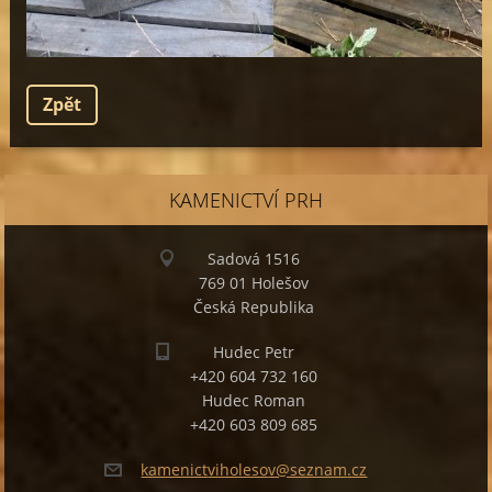
Zpět
KAMENICTVÍ PRH
Sadová 1516
769 01 Holešov
Česká Republika
Hudec Petr
+420 604 732 160
Hudec Roman
+420 603 809 685
kamenict
viholeso
v@seznam
.cz