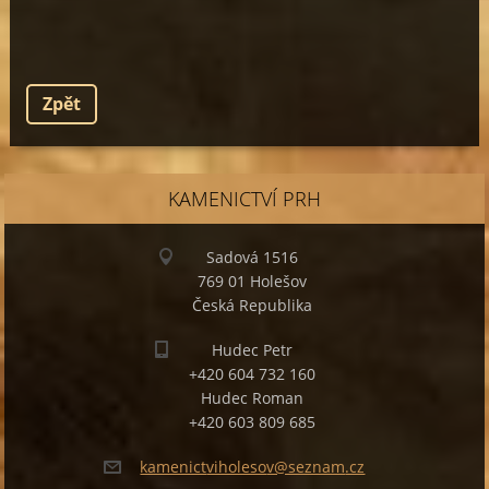
Zpět
KAMENICTVÍ PRH
Sadová 1516
769 01 Holešov
Česká Republika
Hudec Petr
+420 604 732 160
Hudec Roman
+420 603 809 685
kamenict
viholeso
v@seznam
.cz