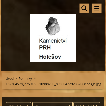
Úvod
>
Pomníky
>
132364578_2759185510988205_8930042292362068723_n.jpg