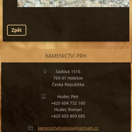
Zpět
KAMENICTVÍ PRH
Sadová 1516
769 01 Holešov
Česká Republika
Hudec Petr
+420 604 732 160
Hudec Roman
+420 603 809 685
kamenict
viholeso
v@seznam
.cz