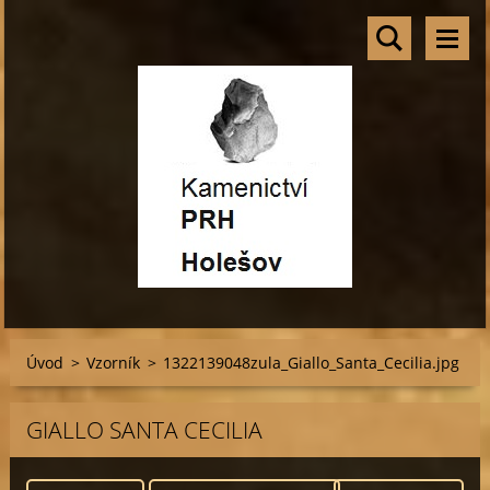
Úvod
>
Vzorník
>
1322139048zula_Giallo_Santa_Cecilia.jpg
GIALLO SANTA CECILIA