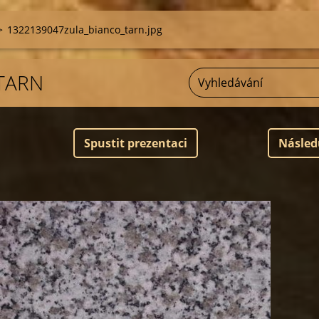
>
1322139047zula_bianco_tarn.jpg
TARN
Spustit prezentaci
Násled