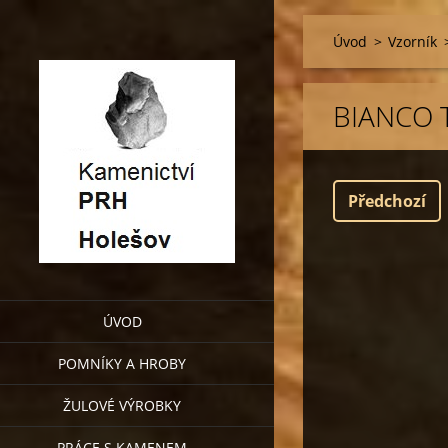
Úvod
>
Vzorník
BIANCO 
Předchozí
ÚVOD
POMNÍKY A HROBY
ŽULOVÉ VÝROBKY
PRÁCE S KAMENEM