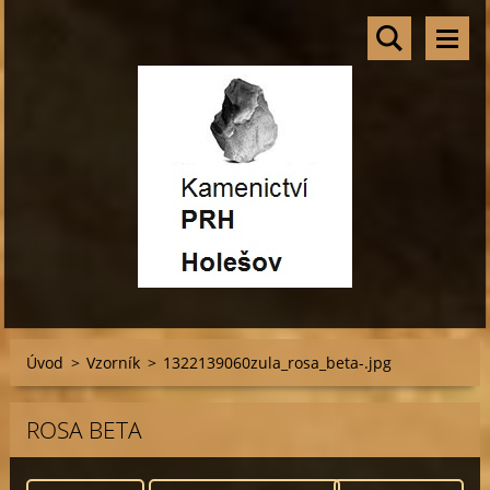
Úvod
>
Vzorník
>
1322139060zula_rosa_beta-.jpg
ROSA BETA