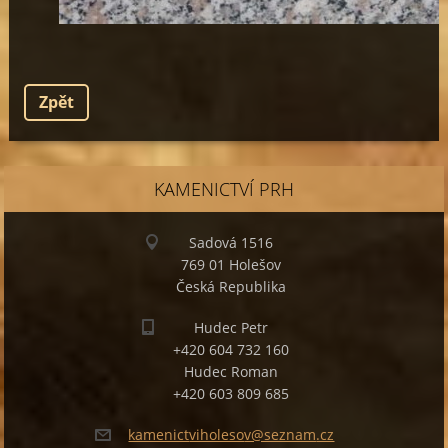
Zpět
KAMENICTVÍ PRH
Sadová 1516
769 01 Holešov
Česká Republika
Hudec Petr
+420 604 732 160
Hudec Roman
+420 603 809 685
kamenict
viholeso
v@seznam
.cz