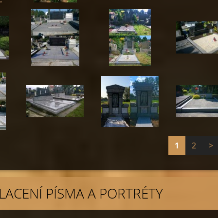
1
2
>
ZLACENÍ PÍSMA A PORTRÉTY