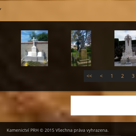
Y
<<
<
1
2
3
Kamenictví PRH © 2015 Všechna práva vyhrazena.