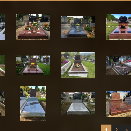
1
2
>