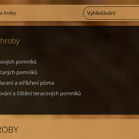
a hroby
 hroby
nových pomníků
starých pomníků
zlacení a stříbření písma
vání a čištění teracových pomníků
ROBY