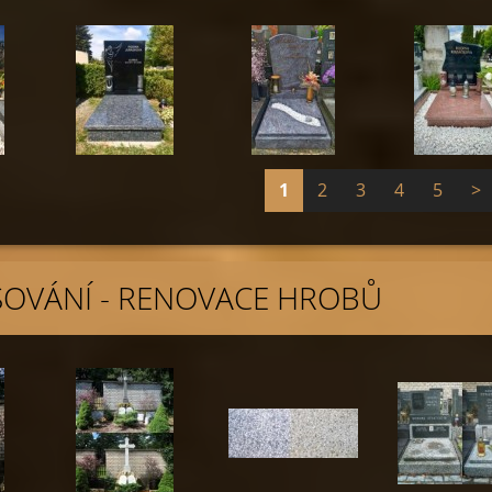
1
2
3
4
5
>
OVÁNÍ - RENOVACE HROBŮ