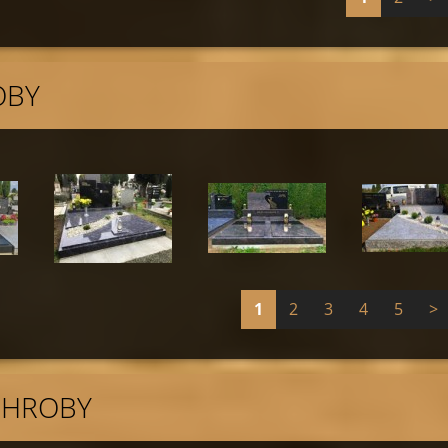
OBY
1
2
3
4
5
>
 HROBY