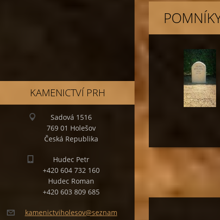
POMNÍK
KAMENICTVÍ PRH
Sadová 1516
769 01 Holešov
Česká Republika
Hudec Petr
+420 604 732 160
Hudec Roman
+420 603 809 685
kamenict
viholeso
v@seznam