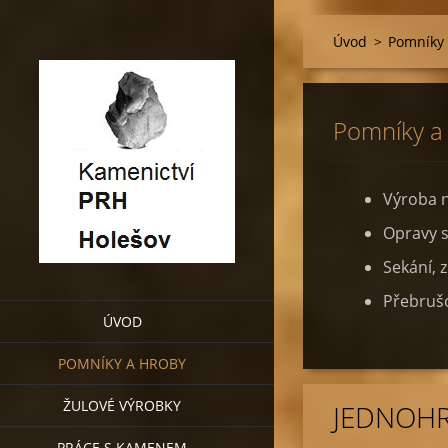
Úvod
>
Pomníky 
Pomníky a
Výroba 
Opravy 
Sekání, 
Přebrušo
ÚVOD
POMNÍKY A HROBY
ŽULOVÉ VÝROBKY
JEDNOH
PRÁCE S KAMENEM