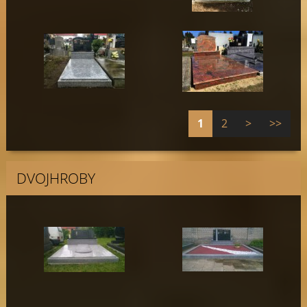
1
2
>
>>
DVOJHROBY