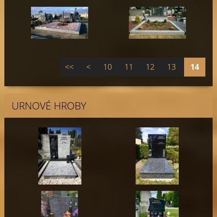
<<
<
10
11
12
13
14
URNOVÉ HROBY