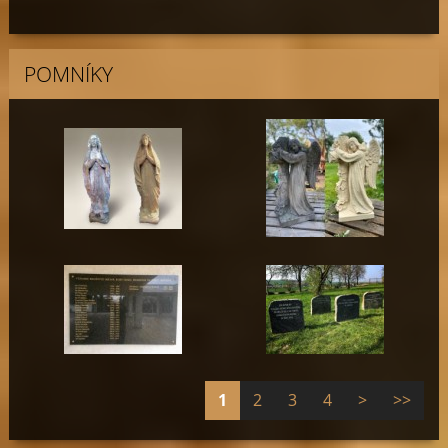
POMNÍKY
1
2
3
4
>
>>