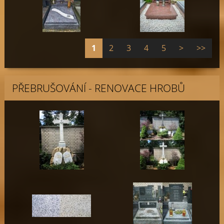
1
2
3
4
5
>
>>
PŘEBRUŠOVÁNÍ - RENOVACE HROBŮ