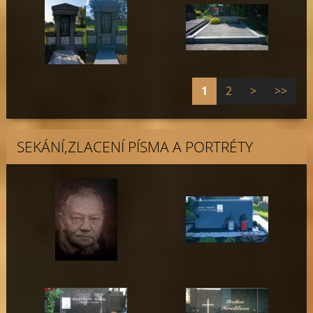
1
2
>
>>
SEKÁNÍ,ZLACENÍ PÍSMA A PORTRÉTY