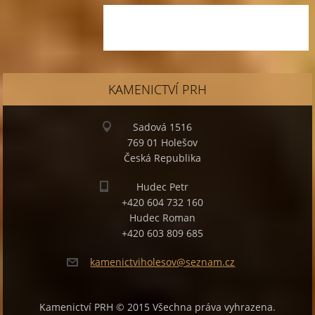
KAMENICTVÍ PRH
Sadová 1516
769 01 Holešov
Česká Republika
Hudec Petr
+420 604 732 160
Hudec Roman
+420 603 809 685
kamenict
viholeso
v@seznam
.cz
Kamenictví PRH © 2015 Všechna práva vyhrazena.