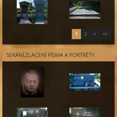
1
2
>
>>
SEKÁNÍ,ZLACENÍ PÍSMA A PORTRÉTY